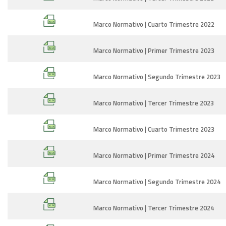
Marco Normativo | Cuarto Trimestre 2022
Marco Normativo | Primer Trimestre 2023
Marco Normativo | Segundo Trimestre 2023
Marco Normativo | Tercer Trimestre 2023
Marco Normativo | Cuarto Trimestre 2023
Marco Normativo | Primer Trimestre 2024
Marco Normativo | Segundo Trimestre 2024
Marco Normativo | Tercer Trimestre 2024