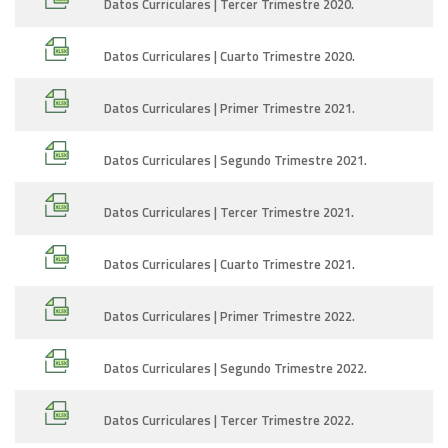
Datos Curriculares | Tercer Trimestre 2020.
Datos Curriculares | Cuarto Trimestre 2020.
Datos Curriculares | Primer Trimestre 2021.
Datos Curriculares | Segundo Trimestre 2021.
Datos Curriculares | Tercer Trimestre 2021.
Datos Curriculares | Cuarto Trimestre 2021.
Datos Curriculares | Primer Trimestre 2022.
Datos Curriculares | Segundo Trimestre 2022.
Datos Curriculares | Tercer Trimestre 2022.