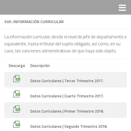
Saltar al contenido
XVII. INFORMACIÓN CURRICULAR
La información curricular, desde el nivel de jefe de departamento o
equivalente, hasta el titular del sujeto obligado, así como, en su
caso, las sanciones administrativas de que haya sido objeto.
Descarga
Descripción
Datos Curriculares | Tercer Trimestre 2017.
Datos Curriculares | Cuarto Trimestre 2017.
Datos Curriculares | Primer Trimestre 2018.
Datos Curriculares | Segundo Trimestre 2018.