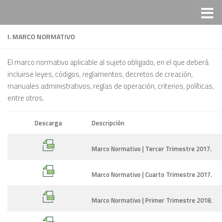
Saltar al contenido
I. MARCO NORMATIVO
El marco normativo aplicable al sujeto obligado, en el que deberá
incluirse leyes, códigos, reglamentos, decretos de creación,
manuales administrativos, reglas de operación, criterios, políticas,
entre otros.
Descarga
Descripción
Marco Normativo | Tercer Trimestre 2017.
Marco Normativo | Cuarto Trimestre 2017.
Marco Normativo | Primer Trimestre 2018.