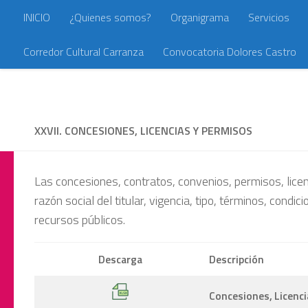
INICIO
¿Quienes somos?
Organigrama
Servicios
Saltar al contenido
Corredor Cultural Carranza
Convocatoria Dolores Castro
XXVII. CONCESIONES, LICENCIAS Y PERMISOS
Las concesiones, contratos, convenios, permisos, licen
razón social del titular, vigencia, tipo, términos, cond
recursos públicos.
Descarga
Descripción
Concesiones, Licenci