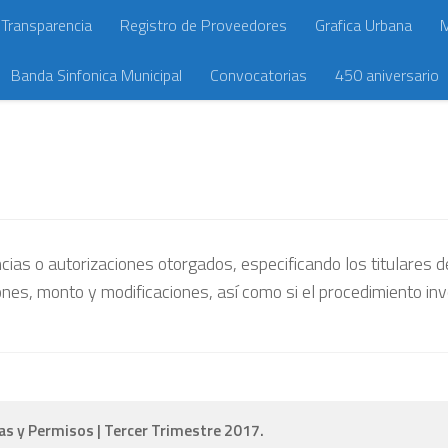
Transparencia
Registro de Proveedores
Grafica Urbana
M
Banda Sinfonica Municipal
Convocatorias
450 aniversario
cias o autorizaciones otorgados, especificando los titulares 
iciones, monto y modificaciones, así como si el procedimiento i
as y Permisos | Tercer Trimestre 2017.