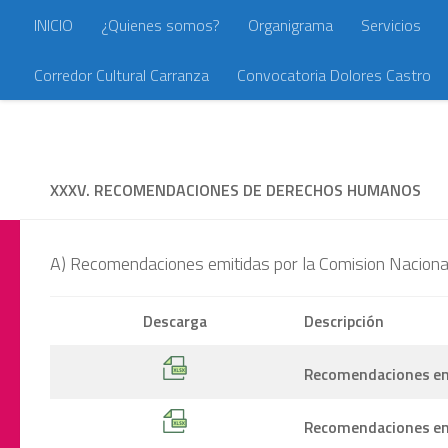
INICIO
¿Quienes somos?
Organigrama
Servicios
Saltar al contenido
Corredor Cultural Carranza
Convocatoria Dolores Castro
XXXV. RECOMENDACIONES DE DERECHOS HUMANOS
A) Recomendaciones emitidas por la Comision Nacio
Descarga
Descripción
Recomendaciones emi
Recomendaciones emi