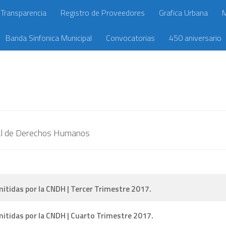
Transparencia
Registro de Proveedores
Grafica Urbana
M
Banda Sinfonica Municipal
Convocatorias
450 aniversario
nal de Derechos Humanos
tidas por la CNDH | Tercer Trimestre 2017.
tidas por la CNDH | Cuarto Trimestre 2017.