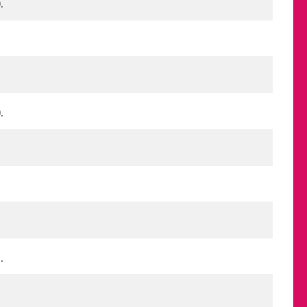
.
.
.